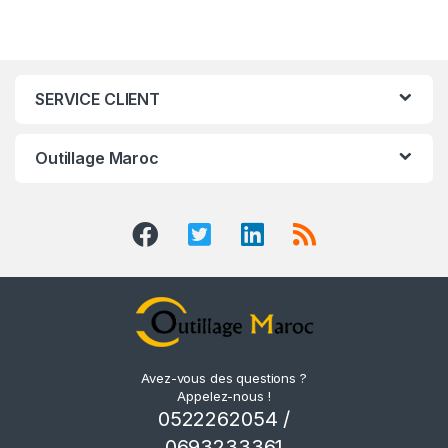
SERVICE CLIENT
Outillage Maroc
Avez-vous des questions ?
Appelez-nous !
0522262054 /
0693233361