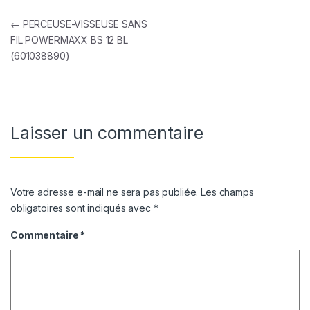
Navigation de l’article
←
PERCEUSE-VISSEUSE SANS
FIL POWERMAXX BS 12 BL
(601038890)
Laisser un commentaire
Votre adresse e-mail ne sera pas publiée.
Les champs
obligatoires sont indiqués avec
*
Commentaire
*