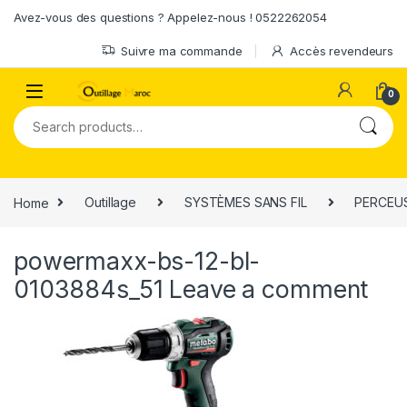
Skip to navigation
Skip to content
Avez-vous des questions ? Appelez-nous ! 0522262054
Suivre ma commande
Accès revendeurs
0
Search for:
Home
Outillage
SYSTÈMES SANS FIL
PERCEUS
powermaxx-bs-12-bl-
0103884s_51
Leave a comment