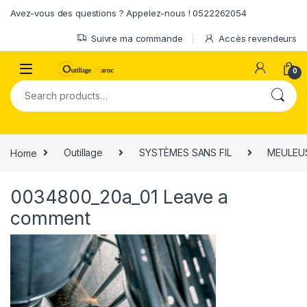
Skip to navigation
Skip to content
Avez-vous des questions ? Appelez-nous ! 0522262054
Suivre ma commande
Accès revendeurs
0
Search for:
Home
Outillage
SYSTÈMES SANS FIL
MEULEUS
0034800_20a_01
Leave a
comment