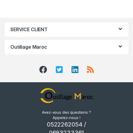
SERVICE CLIENT
Outillage Maroc
Avez-vous des questions ?
Appelez-nous !
0522262054 /
0693233361