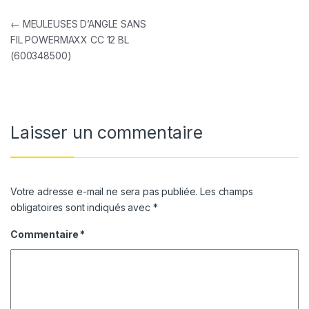
Navigation de l’article
←
MEULEUSES D’ANGLE SANS
FIL POWERMAXX CC 12 BL
(600348500)
Laisser un commentaire
Votre adresse e-mail ne sera pas publiée.
Les champs
obligatoires sont indiqués avec
*
Commentaire
*