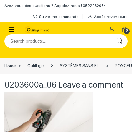
Skip to navigation
Skip to content
Avez-vous des questions ? Appelez-nous ! 0522262054
Suivre ma commande
Accès revendeurs
0
Search for:
Home
Outillage
SYSTÈMES SANS FIL
PONCEUS
0203600a_06
Leave a comment