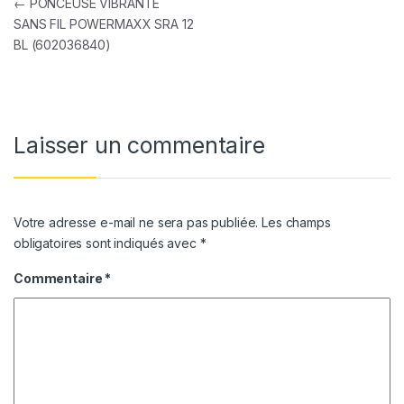
Navigation de l’article
←
PONCEUSE VIBRANTE
SANS FIL POWERMAXX SRA 12
BL (602036840)
Laisser un commentaire
Votre adresse e-mail ne sera pas publiée.
Les champs
obligatoires sont indiqués avec
*
Commentaire
*