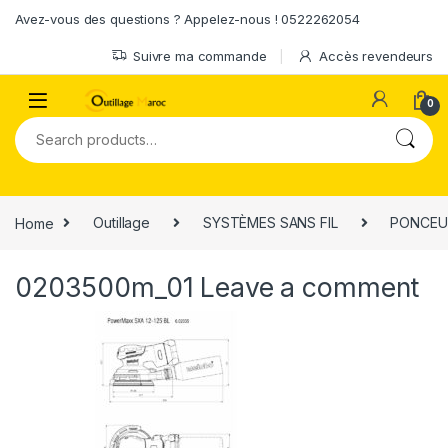
Skip to navigation
Skip to content
Avez-vous des questions ? Appelez-nous ! 0522262054
Suivre ma commande
Accès revendeurs
0
Search for:
Home
Outillage
SYSTÈMES SANS FIL
PONCEUS
0203500m_01
Leave a comment