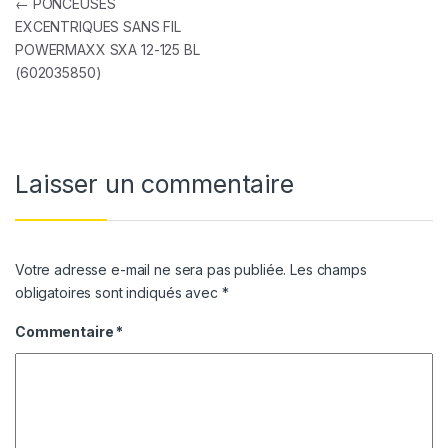
Navigation de l’article
←
PONCEUSES
EXCENTRIQUES SANS FIL
POWERMAXX SXA 12-125 BL
(602035850)
Laisser un commentaire
Votre adresse e-mail ne sera pas publiée.
Les champs
obligatoires sont indiqués avec
*
Commentaire
*