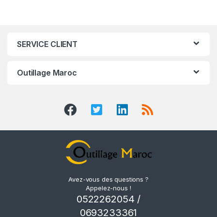
SERVICE CLIENT
Outillage Maroc
Avez-vous des questions ?
Appelez-nous !
0522262054 /
0693233361