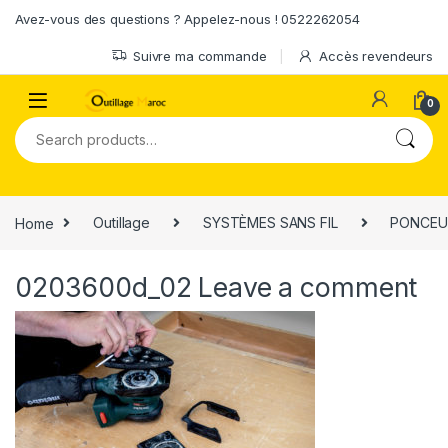
Skip to navigation
Skip to content
Avez-vous des questions ? Appelez-nous ! 0522262054
Suivre ma commande
Accès revendeurs
0
Search for:
Home
Outillage
SYSTÈMES SANS FIL
PONCEUS
0203600d_02
Leave a comment