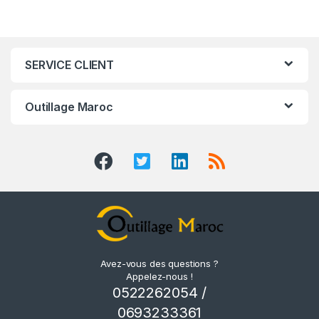
SERVICE CLIENT
Outillage Maroc
Avez-vous des questions ?
Appelez-nous !
0522262054 /
0693233361