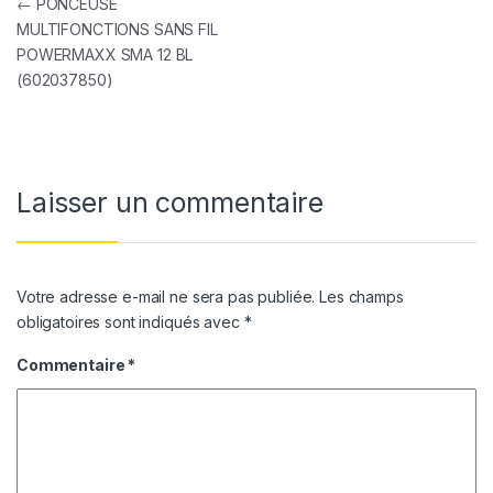
Navigation de l’article
←
PONCEUSE
MULTIFONCTIONS SANS FIL
POWERMAXX SMA 12 BL
(602037850)
Laisser un commentaire
Votre adresse e-mail ne sera pas publiée.
Les champs
obligatoires sont indiqués avec
*
Commentaire
*