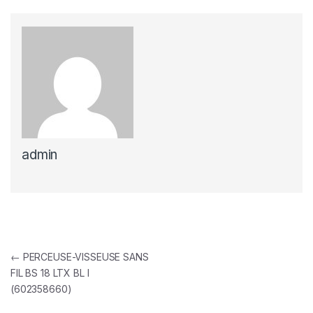
admin
Navigation de l’article
←
PERCEUSE-VISSEUSE SANS
FIL BS 18 LTX BL I
(602358660)