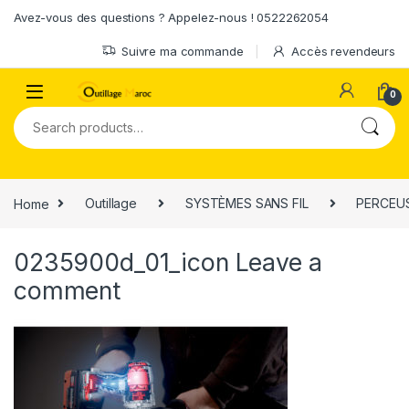
Skip to navigation
Skip to content
Avez-vous des questions ? Appelez-nous ! 0522262054
Suivre ma commande
Accès revendeurs
0
Search for:
Home
Outillage
SYSTÈMES SANS FIL
PERCEUS
0235900d_01_icon
Leave a
comment