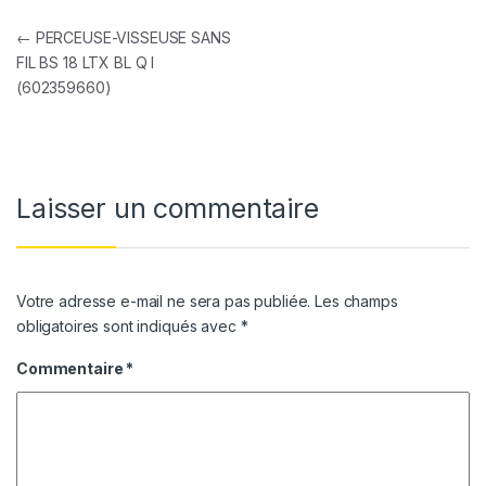
Navigation de l’article
←
PERCEUSE-VISSEUSE SANS
FIL BS 18 LTX BL Q I
(602359660)
Laisser un commentaire
Votre adresse e-mail ne sera pas publiée.
Les champs
obligatoires sont indiqués avec
*
Commentaire
*