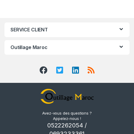
SERVICE CLIENT
Outillage Maroc
Avez-vous des questions ?
Appelez-nous !
0522262054 /
0693233361