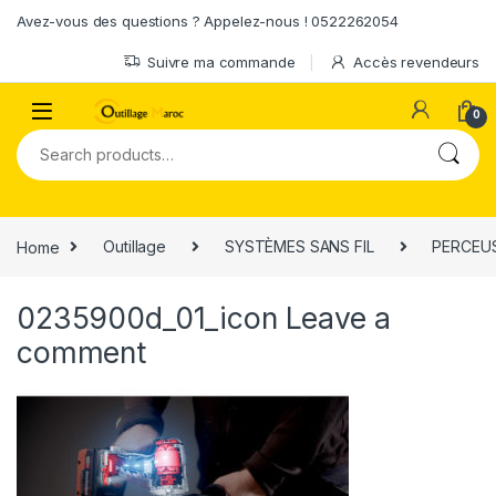
Skip to navigation
Skip to content
Avez-vous des questions ? Appelez-nous ! 0522262054
Suivre ma commande
Accès revendeurs
0
Search for:
Home
Outillage
SYSTÈMES SANS FIL
PERCEUS
0235900d_01_icon
Leave a
comment