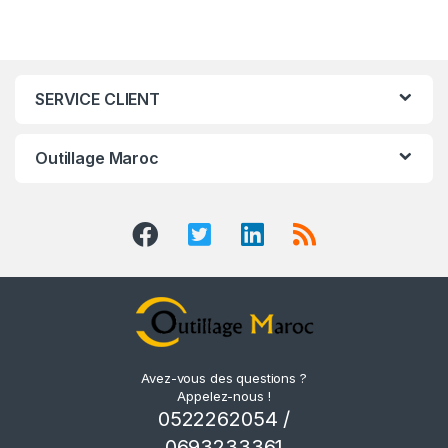
SERVICE CLIENT
Outillage Maroc
Avez-vous des questions ?
Appelez-nous !
0522262054 /
0693233361