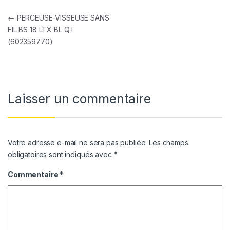
Navigation de l’article
←
PERCEUSE-VISSEUSE SANS
FIL BS 18 LTX BL Q I
(602359770)
Laisser un commentaire
Votre adresse e-mail ne sera pas publiée.
Les champs
obligatoires sont indiqués avec
*
Commentaire
*