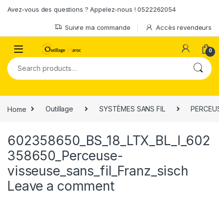
Skip to navigation
Skip to content
Avez-vous des questions ? Appelez-nous ! 0522262054
Suivre ma commande
Accès revendeurs
0
Search for:
Home
Outillage
SYSTÈMES SANS FIL
PERCEUS
602358650_BS_18_LTX_BL_I_602
358650_Perceuse-
visseuse_sans_fil_Franz_sisch
Leave a comment