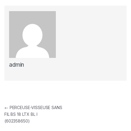
admin
Navigation de l’article
←
PERCEUSE-VISSEUSE SANS
FIL BS 18 LTX BL I
(602358650)