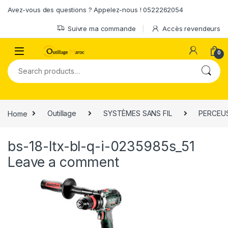
Skip to navigation
Skip to content
Avez-vous des questions ? Appelez-nous ! 0522262054
Suivre ma commande
Accès revendeurs
0
Search for:
Home
Outillage
SYSTÈMES SANS FIL
PERCEUS
bs-18-ltx-bl-q-i-0235985s_51
Leave a comment