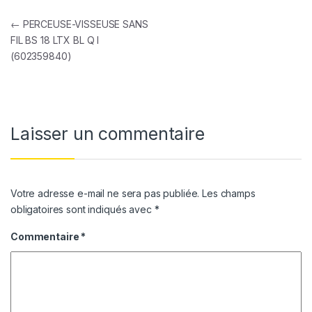
Navigation de l’article
←
PERCEUSE-VISSEUSE SANS
FIL BS 18 LTX BL Q I
(602359840)
Laisser un commentaire
Votre adresse e-mail ne sera pas publiée.
Les champs
obligatoires sont indiqués avec
*
Commentaire
*