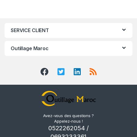
SERVICE CLIENT
Outillage Maroc
Avez-vous des questions ?
Appelez-nous !
0522262054 /
0693233361