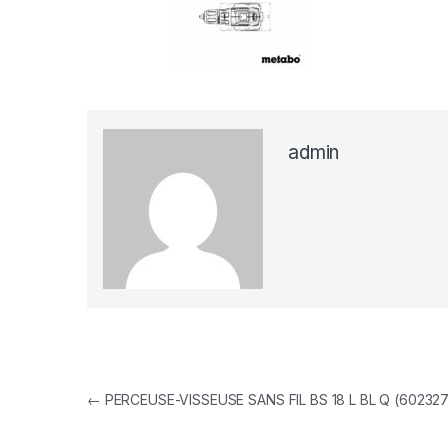
admin
Navigation de l’article
←
PERCEUSE-VISSEUSE SANS FIL BS 18 L BL Q (60232