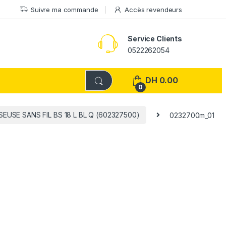
Suivre ma commande
Accès revendeurs
Service Clients
0522262054
DH
0.00
0
EUSE SANS FIL BS 18 L BL Q (602327500)
0232700m_01