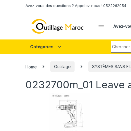
Skip to navigation
Skip to content
Avez-vous des questions ? Appelez-nous ! 0522262054
Avez-vo
Search fo
Catégories
Home
Outillage
SYSTÈMES SANS FI
0232700m_01
Leave 