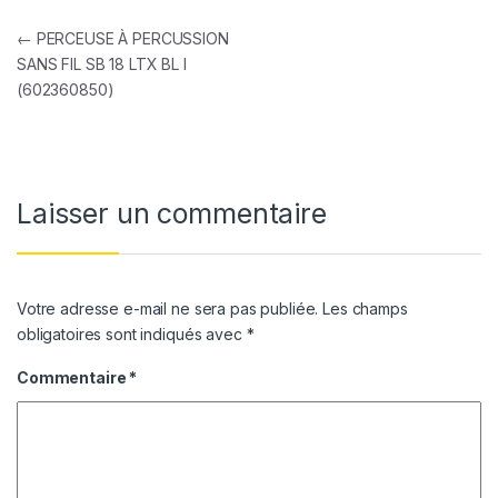
Navigation de l’article
←
PERCEUSE À PERCUSSION
SANS FIL SB 18 LTX BL I
(602360850)
Laisser un commentaire
Votre adresse e-mail ne sera pas publiée.
Les champs
obligatoires sont indiqués avec
*
Commentaire
*