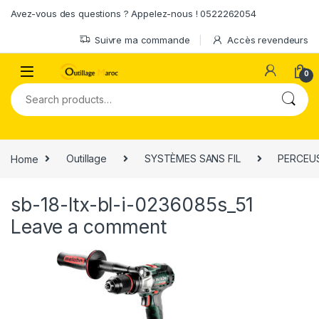
Skip to navigation
Skip to content
Avez-vous des questions ? Appelez-nous ! 0522262054
Suivre ma commande
Accès revendeurs
0
Search for:
Home
Outillage
SYSTÈMES SANS FIL
PERCEUS
sb-18-ltx-bl-i-0236085s_51
Leave a comment