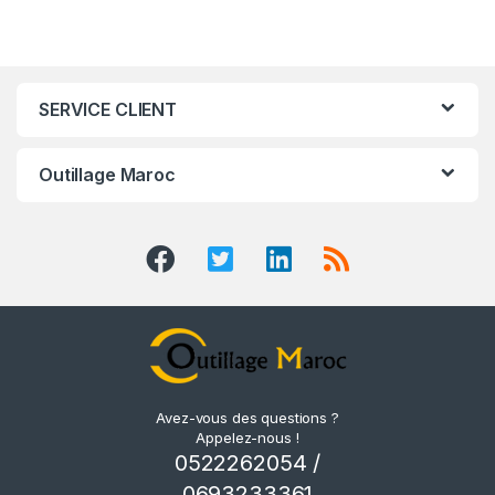
SERVICE CLIENT
Outillage Maroc
Avez-vous des questions ?
Appelez-nous !
0522262054 /
0693233361