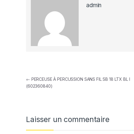
admin
Navigation de l’article
←
PERCEUSE À PERCUSSION SANS FIL SB 18 LTX BL I
(602360840)
Laisser un commentaire