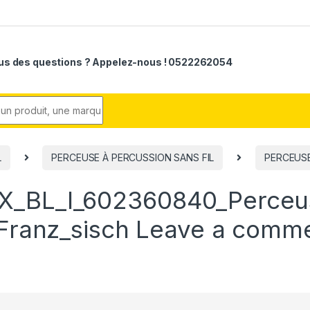
us des questions ? Appelez-nous ! 0522262054
r:
L
PERCEUSE À PERCUSSION SANS FIL
PERCEUSE
X_BL_I_602360840_Perceu
_Franz_sisch
Leave a comm