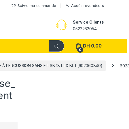
Suivre ma commande
Accès revendeurs
Service Clients
0522262054
DH
0.00
0
 À PERCUSSION SANS FIL SB 18 LTX BL I (602360840)
6023
se_
ent