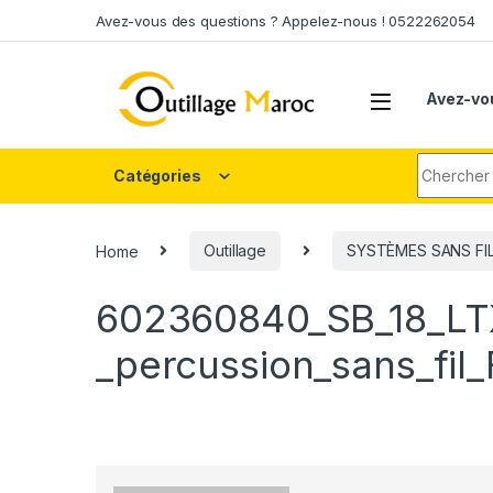
Skip to navigation
Skip to content
Avez-vous des questions ? Appelez-nous ! 0522262054
Avez-vo
Search fo
Catégories
Home
Outillage
SYSTÈMES SANS FI
602360840_SB_18_LT
_percussion_sans_fil