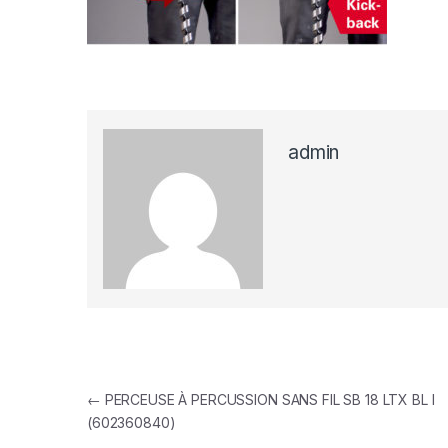
admin
Navigation de l’article
←
PERCEUSE À PERCUSSION SANS FIL SB 18 LTX BL I
(602360840)