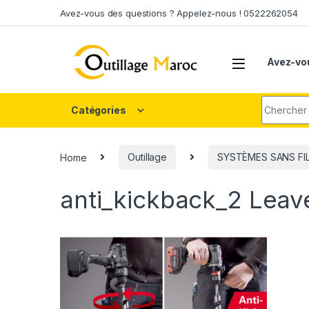
Skip to navigation
Skip to content
Avez-vous des questions ? Appelez-nous ! 0522262054
Avez-vo
Search fo
Catégories
Home
Outillage
SYSTÈMES SANS FI
anti_kickback_2
Leav