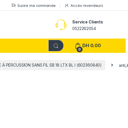
Suivre ma commande
Accès revendeurs
Service Clients
0522262054
DH
0.00
0
 À PERCUSSION SANS FIL SB 18 LTX BL I (602360840)
anti