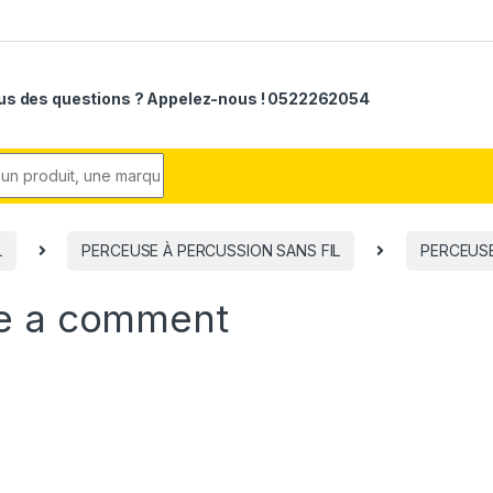
us des questions ? Appelez-nous ! 0522262054
r:
L
PERCEUSE À PERCUSSION SANS FIL
PERCEUSE
e a comment