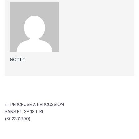
admin
Navigation de l’article
←
PERCEUSE À PERCUSSION
SANS FIL SB 18 L BL
(602331890)