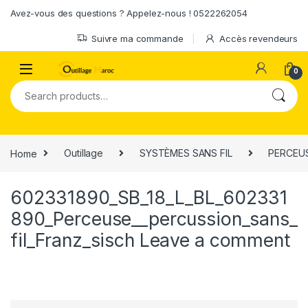
Skip to navigation
Skip to content
Avez-vous des questions ? Appelez-nous ! 0522262054
Suivre ma commande
Accès revendeurs
0
Search for:
Home
Outillage
SYSTÈMES SANS FIL
PERCEUS
602331890_SB_18_L_BL_602331
890_Perceuse__percussion_sans_
fil_Franz_sisch
Leave a comment