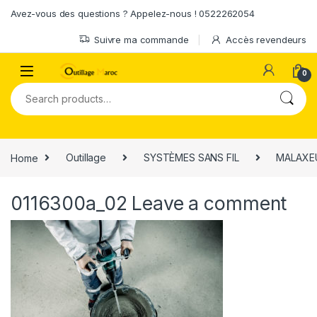
Skip to navigation
Skip to content
Avez-vous des questions ? Appelez-nous ! 0522262054
Suivre ma commande
Accès revendeurs
0
Search for:
Home
Outillage
SYSTÈMES SANS FIL
MALAXEU
0116300a_02
Leave a comment