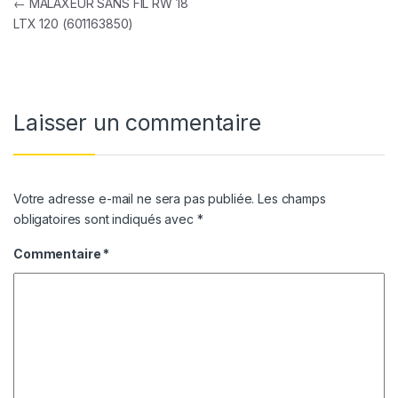
Navigation de l’article
←
MALAXEUR SANS FIL RW 18
LTX 120 (601163850)
Laisser un commentaire
Votre adresse e-mail ne sera pas publiée.
Les champs
obligatoires sont indiqués avec
*
Commentaire
*