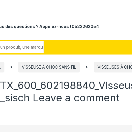
us des questions ? Appelez-nous ! 0522262054
r:
L
VISSEUSE À CHOC SANS FIL
VISSEUSES À CHO
TX_600_602198840_Visseu
z_sisch
Leave a comment