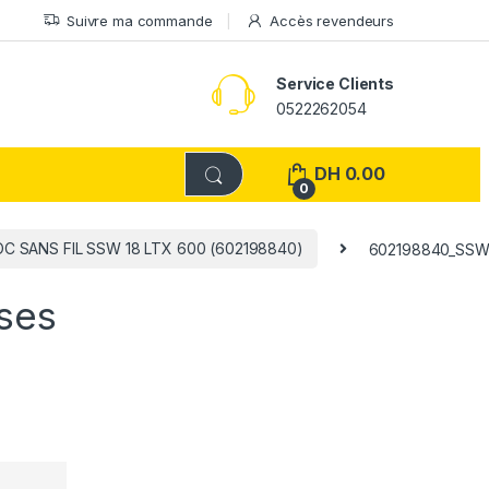
Suivre ma commande
Accès revendeurs
Service Clients
0522262054
DH
0.00
0
C SANS FIL SSW 18 LTX 600 (602198840)
602198840_SSW_1
ses