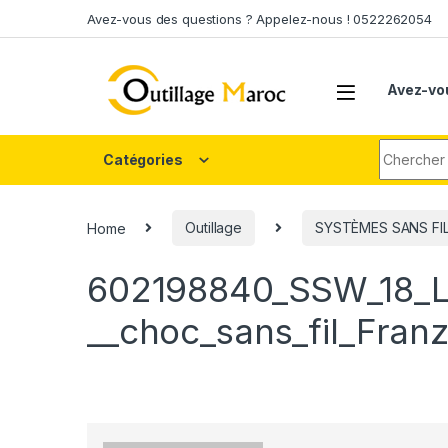
Skip to navigation
Skip to content
Avez-vous des questions ? Appelez-nous ! 0522262054
Avez-vo
Search fo
Catégories
Home
Outillage
SYSTÈMES SANS FI
602198840_SSW_18_L
__choc_sans_fil_Fran