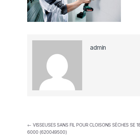
admin
Navigation de l’article
←
VISSEUSES SANS FIL POUR CLOISONS SÈCHES SE 1
6000 (620049500)