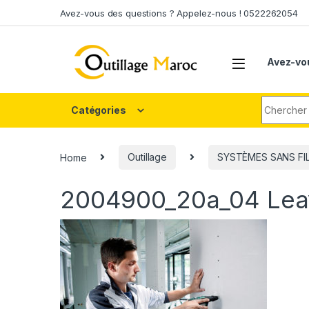
Skip to navigation
Skip to content
Avez-vous des questions ? Appelez-nous ! 0522262054
Avez-vo
Search fo
Catégories
Home
Outillage
SYSTÈMES SANS FI
2004900_20a_04
Lea