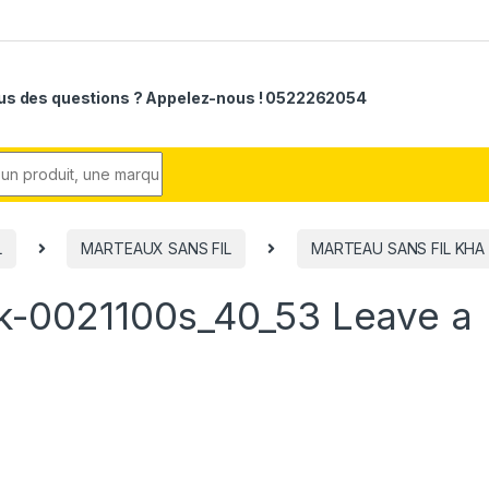
us des questions ? Appelez-nous ! 0522262054
r:
L
MARTEAUX SANS FIL
MARTEAU SANS FIL KHA 1
ck-0021100s_40_53
Leave a