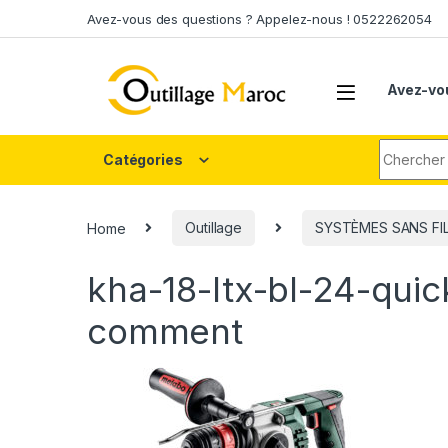
Skip to navigation
Skip to content
Avez-vous des questions ? Appelez-nous ! 0522262054
Avez-vo
Search fo
Catégories
Home
Outillage
SYSTÈMES SANS FI
kha-18-ltx-bl-24-qui
comment