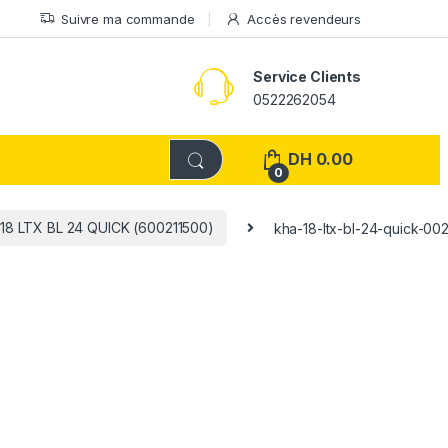
Suivre ma commande
Accès revendeurs
Service Clients
0522262054
DH
0.00
0
8 LTX BL 24 QUICK (600211500)
kha-18-ltx-bl-24-quick-00