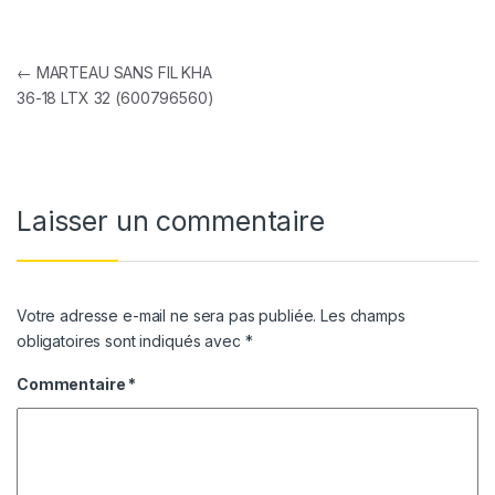
Navigation de l’article
←
MARTEAU SANS FIL KHA
36-18 LTX 32 (600796560)
Laisser un commentaire
Votre adresse e-mail ne sera pas publiée.
Les champs
obligatoires sont indiqués avec
*
Commentaire
*