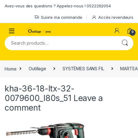
Skip to navigation
Skip to content
Avez-vous des questions ? Appelez-nous ! 0522262054
Suivre ma commande
Accès revendeurs
0
Search for:
Home
Outillage
SYSTÈMES SANS FIL
MARTEAU
kha-36-18-ltx-32-
0079600_l80s_51
Leave a
comment