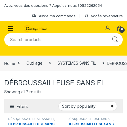
Skip to navigation
Skip to content
Avez-vous des questions ? Appelez-nous ! 0522262054
Suivre ma commande
Accès revendeurs
0
Search for:
Home
Outillage
SYSTÈMES SANS FIL
DÉBROUSS
DÉBROUSSAILLEUSE SANS FI
Showing all 2 results
Filters
DÉBROUSSAILLEUSE SANS FI
,
DÉBROUSSAILLEUSE SANS FI
,
SYSTÈMES SANS FIL
SYSTÈMES SANS FIL
DÉBROUSSAILLEUSE SANS
DÉBROUSSAILLEUSE SANS