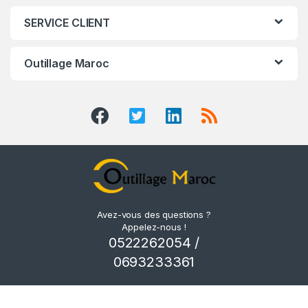
SERVICE CLIENT
Outillage Maroc
Avez-vous des questions ?
Appelez-nous !
0522262054 /
0693233361