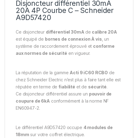
Disjoncteur différentiel 30mA
20A 4P Courbe C – Schneider
A9D57420
Ce disjoncteur
différentiel 30mA
de
calibre 20A
est équipé de
bornes de connexion À vis
, un
système de raccordement éprouvé et
conforme
aux normes de sécurité
en vigueur.
La réputation de la gamme
Acti 9 iC60 RCBO
de
chez Schneider Electric n’est plus à faire tant elle est
réputée en terme de
fiabilité
et de
sécurité
.
Ce disjoncteur différentiel assure un
pouvoir de
coupure de 6kA
conformément à la norme NF
EN60947-2.
Le différentiel A9D57420 occupe
4 modules de
18mm
sur votre coffret électrique.