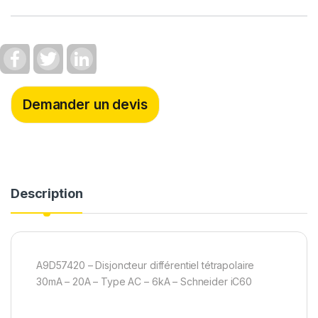
F
T
L
a
w
i
c
i
n
e
t
k
b
t
e
Demander un devis
o
e
d
o
r
I
k
n
Description
A9D57420 – Disjoncteur différentiel tétrapolaire
30mA – 20A – Type AC – 6kA – Schneider iC60