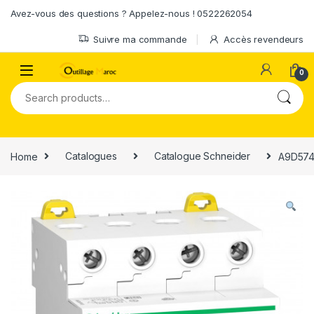
Skip to navigation
Skip to content
Avez-vous des questions ? Appelez-nous ! 0522262054
Suivre ma commande
Accès revendeurs
0
Search for:
Home
Catalogues
Catalogue Schneider
A9D5742