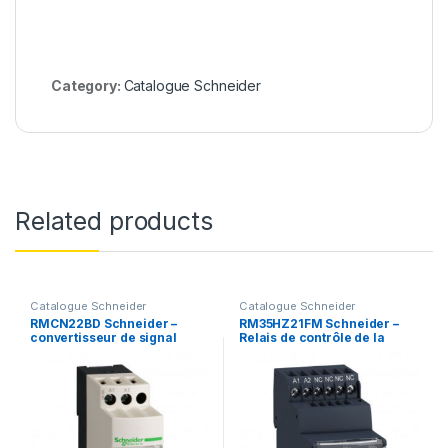
Category:
Catalogue Schneider
Related products
Catalogue Schneider
Catalogue Schneider
RMCN22BD Schneider –
RM35HZ21FM Schneider –
convertisseur de signal
Relais de contrôle de la
analogique sans isolateur –
fréquence – plage 40 à 70
4 à 20mA – 0 à 10V – Zelio
Hz – Zelio Control
Analog