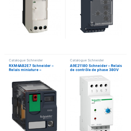
Catalogue Schneider
Catalogue Schneider
RXM4AB2E7 Schneider –
A9E21180 Schneider – Relais
Relais miniature –
de contrôle de phase 380V
embrochable – test+DEL –
400V
4OF (inverseur) – 12A –
48VAC – Zelio RXM