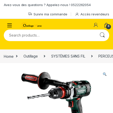
Skip to navigation
Skip to content
Avez-vous des questions ? Appelez-nous ! 0522262054
Suivre ma commande
Accès revendeurs
0
Search for:
Home
Outillage
SYSTÈMES SANS FIL
PERCEUS