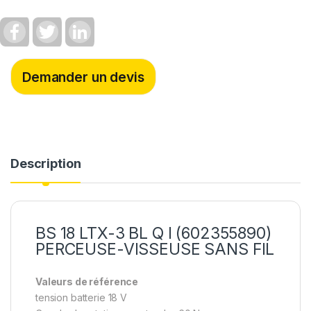
F
T
L
a
w
i
c
i
n
e
t
k
b
t
e
Demander un devis
o
e
d
o
r
I
k
n
Description
BS 18 LTX-3 BL Q I (602355890)
PERCEUSE-VISSEUSE SANS FIL
Valeurs de référence
tension batterie 18 V