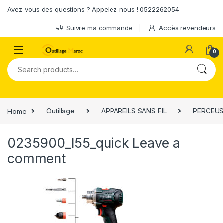
Skip to navigation
Skip to content
Avez-vous des questions ? Appelez-nous ! 0522262054
Suivre ma commande
Accès revendeurs
0
Search for:
Home
Outillage
APPAREILS SANS FIL
PERCEUS
0235900_l55_quick
Leave a
comment