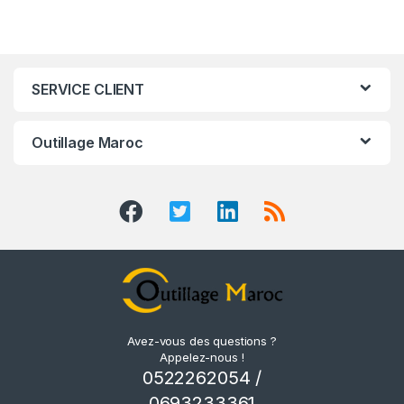
SERVICE CLIENT
Outillage Maroc
Avez-vous des questions ?
Appelez-nous !
0522262054 /
0693233361