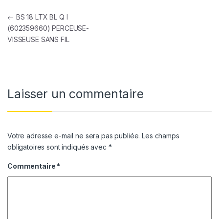
Navigation de l’article
←
BS 18 LTX BL Q I
(602359660) PERCEUSE-
VISSEUSE SANS FIL
Laisser un commentaire
Votre adresse e-mail ne sera pas publiée.
Les champs
obligatoires sont indiqués avec
*
Commentaire
*